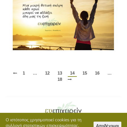
1
…
12
13
14
15
16
…
18
Ο ιστότοπος χρησιμοποιεί cookies για τη
Copyright © 2021 euepixeirein.gr | Developed by BigWebTheory
συλλογή στατιστικών επισκεψιμότητας.
Αποδέχομαι