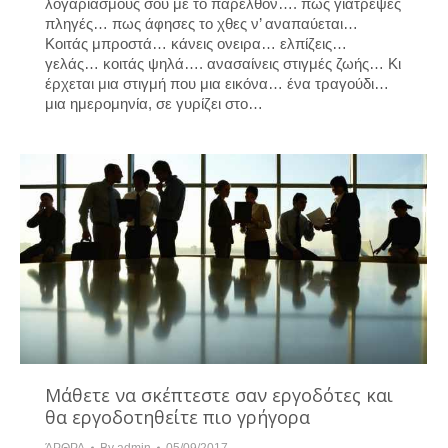
λογαριασμούς σου με το παρελθόν…. πως γιάτρεψες
πληγές… πως άφησες το χθες ν’ αναπαύεται…
Κοιτάς μπροστά… κάνεις ονειρα… ελπίζεις…
γελάς… κοιτάς ψηλά…. ανασαίνεις στιγμές ζωής… Κι
έρχεται μια στιγμή που μια εικόνα… ένα τραγούδι…
μια ημερομηνία, σε γυρίζει στο…
Μάθετε να σκέπτεστε σαν εργοδότες και
θα εργοδοτηθείτε πιο γρήγορα
ΆΡΘΡΑ
By
admin
05/09/2017