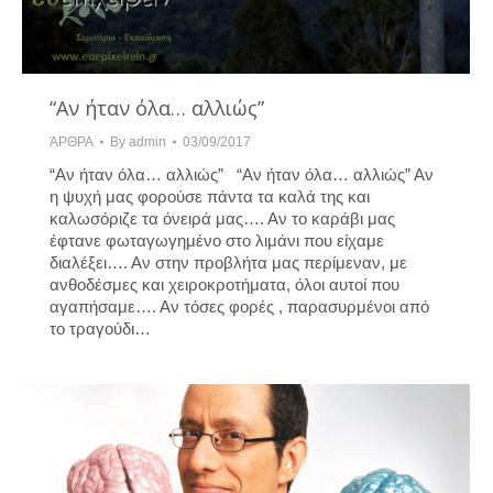
“Αν ήταν όλα… αλλιώς”
ΆΡΘΡΑ
By
admin
03/09/2017
“Αν ήταν όλα… αλλιώς” “Αν ήταν όλα… αλλιώς” Αν
η ψυχή μας φορούσε πάντα τα καλά της και
καλωσόριζε τα όνειρά μας…. Αν το καράβι μας
έφτανε φωταγωγημένο στο λιμάνι που είχαμε
διαλέξει…. Αν στην προβλήτα μας περίμεναν, με
ανθοδέσμες και χειροκροτήματα, όλοι αυτοί που
αγαπήσαμε…. Αν τόσες φορές , παρασυρμένοι από
το τραγούδι…