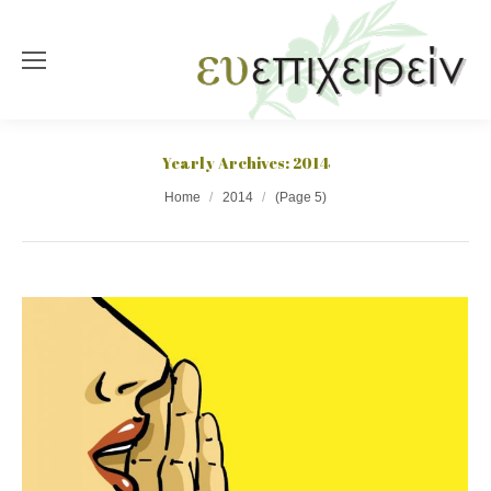
Yearly Archives:
2014
You are here:
Home
2014
(Page 5)