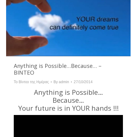
Anything is Possible…Because… –
BINTEO
Το Βίντεο της Ημέρας
By
admin
27/10/2014
Anything is Possible…
Because…
Your future is in YOUR hands !!!