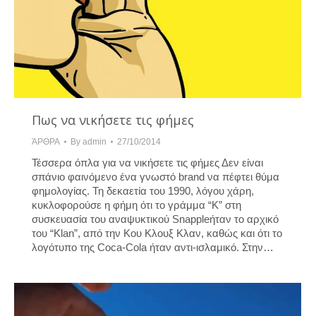
Πως να νικήσετε τις φήμες
ΆΡΘΡΑ
By
admin
27/10/2014
Τέσσερα όπλα για να νικήσετε τις φήμες Δεν είναι
σπάνιο φαινόμενο ένα γνωστό brand να πέφτει θύμα
φημολογίας. Τη δεκαετία του 1990, λόγου χάρη,
κυκλοφορούσε η φήμη ότι το γράμμα “K” στη
συσκευασία του αναψυκτικού Snappleήταν το αρχικό
του “Klan”, από την Κου Κλουξ Κλαν, καθώς και ότι το
λογότυπο της Coca-Cola ήταν αντι-ισλαμικό. Στην…