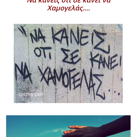
Χαμογελάς….