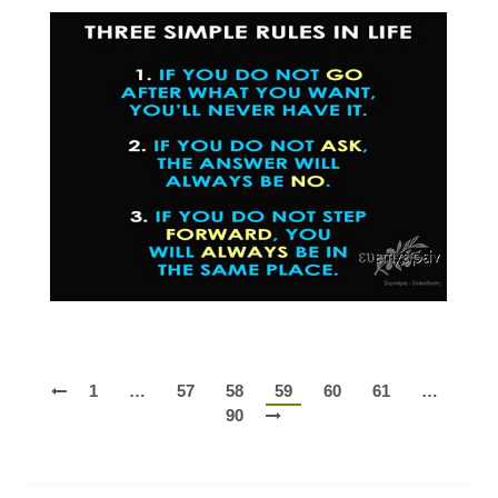
1
…
57
58
59
60
61
…
90