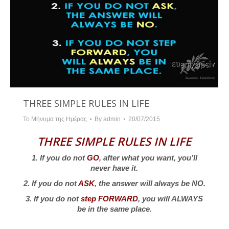
THREE SIMPLE RULES IN LIFE
Το Μήνυμα της Ημέρας
By
admin
20/07/2015
THREE SIMPLE RULES IN LIFE
1. If you do not
GO
, after what you want, you’ll
never have it.
2. If you do not
ASK
, the answer will always be NO.
3. If you do not
step FORWARD
, you will ALWAYS
be in the same place.