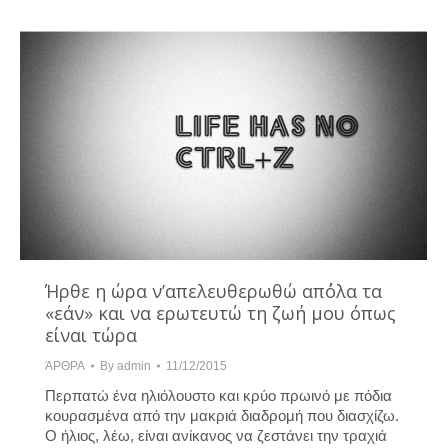
Ήρθε η ώρα ν’απελευθερωθώ απ΄όλα τα
«εάν» και να ερωτευτώ τη ζωή μου όπως
είναι τώρα
ΆΡΘΡΑ
By
admin
11/12/2015
Περπατώ ένα ηλιόλουστο και κρύο πρωινό με πόδια
κουρασμένα από την μακριά διαδρομή που διασχίζω.
Ο ήλιος, λέω, είναι ανίκανος να ζεστάνει την τραχιά