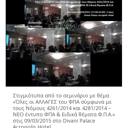
Στιγμιότυπα από το σεμινάριο με θέμα
«Όλες οι ΑΛΛΑΓΕΣ του ΦΠΑ σύμφωνα με
τους Νόμους 4261/2014 και 4281/2014 –
ΝΕΟ έντυπο ΦΠΑ & Ειδικά θέματα Φ.Π.Α.»
στις 09/03/2015 στο Divani Palace
Acropolis Hotel