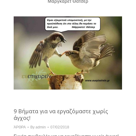
Μάργκαρετ Θάτσερ
9 Βήματα για να εργαζόμαστε χωρίς
άγχος!
ΆΡΘΡΑ
By
admin
07/02/2018