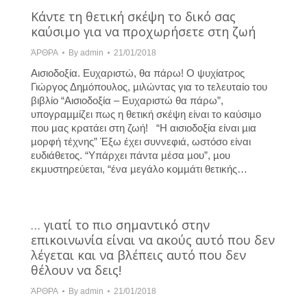
Κάντε τη θετική σκέψη το δικό σας
καύσιµο για να προχωρήσετε στη ζωή
ΆΡΘΡΑ
By
admin
21/01/2018
Αισιοδοξία. Ευχαριστώ, θα πάρω! Ο ψυχίατρος
Γιώργος Δηµόπουλος, µιλώντας για το τελευταίο του
βιβλίο “Αισιοδοξία – Ευχαριστώ θα πάρω”,
υπογραµµίζει πως η θετική σκέψη είναι το καύσιµο
που µας κρατάει στη ζωή! “Η αισιοδοξία είναι µια
µορφή τέχνης” Έξω έχει συννεφιά, ωστόσο είναι
ευδιάθετος. “Υπάρχει πάντα µέσα µου”, µου
εκµυστηρεύεται, “ένα µεγάλο κοµµάτι θετικής…
… γιατί το πιο σημαντικό στην
επικοινωνία είναι να ακούς αυτό που δεν
λέγεται και να βλέπεις αυτό που δεν
θέλουν να δεις!
ΆΡΘΡΑ
By
admin
21/01/2018