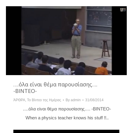
….όλα είναι θέμα παρουσίασης….
-ΒΙΝΤΕΟ-
ΆΡΘΡΑ
,
Το Βίντεο της Ημέρας
By
admin
31/08/2014
….όλα είναι θέμα παρουσίασης…. -ΒΙΝΤΕΟ-
When a physics teacher knows his stuff !!..