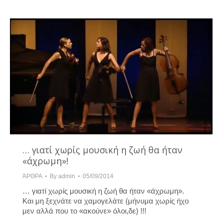
… γιατί χωρίς μουσική η ζωή θα ήταν
«άχρωμη»!
ΆΡΘΡΑ
By
admin
05/09/2014
… γιατί χωρίς μουσική η ζωή θα ήταν «άχρωμη».
Και μη ξεχνάτε να χαμογελάτε (μήνυμα χωρίς ήχο
μεν αλλά που το «ακούνε» όλοι,δε) !!!