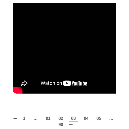
1
…
81
82
83
84
85
…
90