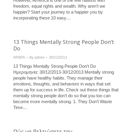
However, America is one of the few nations with
freedom, equal rights and wealth. Why aren’t we
happier? Start your journey to a happier you by
incorporating these 10 easy…
13 Things Mentally Strong People Don’t
Do
ΆΡΘΡΑ
By
admin
30/12/2013
13 Things Mentally Strong People Don’t Do
Hμερομηνία: 30/12/2013-30/12/2013 Mentally strong
people have healthy habits. They manage their
emotions, thoughts, and behaviors in ways that set
them up for success in life. Check out these things that
mentally strong people don’t do so that you too can
become more mentally strong. 1. They Don’t Waste
Time…
Πώς να βελτιώσετε την