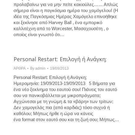
προλαβαίνω για να μην πείτε κακιούλες…… Απλώς
σήμερα είναι η παγκόσμια ημέρα του χαμόγελου! (Η
ιδέα της Παγκόσμιας Ημέρας Χαμόγελο επινοήθηκε
και ξεκίνησε από Harvey Ball , ένα εμπορικό
καλλιτέχνη από το Worcester, Μασαχουσέτη , ο
οποίος είναι γνωστό ότι…
Personal Restart: Eπιλογή ή Ανάγκη;
ΆΡΘΡΑ
By
admin
19/09/2013
Personal Restart: Eπιλογή ή Ανάγκη;
Hμερομηνία: 19/09/2013-19/09/2013 5 Bήματα για
ένα νέο ξεκίνημα του εαυτού σου! Πιάνεις τον εαυτό
σου να πανικοβάλλεται με μικροπράγματα;
Αγχώνεσαι με τη γνώμη & τα «βάρη» των τρίτων;
Δεν χαμογελάς πια (από καρδιάς) τόσο συχνά ή
καθόλου; Μήπως ήρθε η ώρα να κάνεις
ένα format στον εαυτό σου και τη ζωή σου; Μήπως…