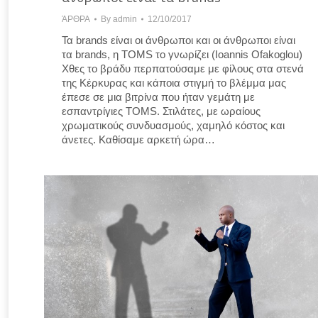
ΆΡΘΡΑ
By
admin
12/10/2017
Τα brands είναι οι άνθρωποι και οι άνθρωποι είναι
τα brands, η TOMS το γνωρίζει (Ioannis Ofakoglou)
Χθες το βράδυ περπατούσαμε με φίλους στα στενά
της Κέρκυρας και κάποια στιγμή το βλέμμα μας
έπεσε σε μια βιτρίνα που ήταν γεμάτη με
εσπαντρίγιες TOMS. Στιλάτες, με ωραίους
χρωματικούς συνδυασμούς, χαμηλό κόστος και
άνετες. Καθίσαμε αρκετή ώρα…