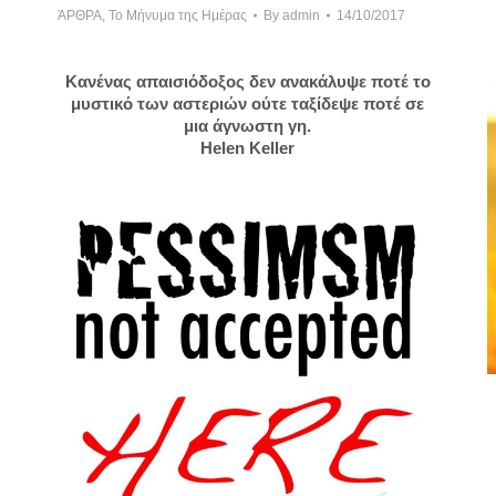
ΆΡΘΡΑ
,
Το Μήνυμα της Ημέρας
By
admin
14/10/2017
Κανένας απαισιόδοξος δεν ανακάλυψε ποτέ το
μυστικό των αστεριών ούτε ταξίδεψε ποτέ σε
μια άγνωστη γη.
Helen Keller