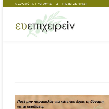
Λ. Συγγρού 19, 11743, Αθήνα
211 4110533, 210 6147341
You are here: