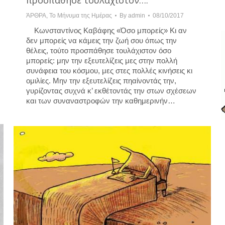
προσπάθησε τουλάχιστον….
ΆΡΘΡΑ
,
Το Μήνυμα της Ημέρας
By
admin
08/10/2017
Κωνσταντίνος Καβάφης «Όσο μπορείς» Κι αν
δεν μπορείς να κάμεις την ζωή σου όπως την
θέλεις, τούτο προσπάθησε τουλάχιστον όσο
μπορείς: μην την εξευτελίζεις μες στην πολλή
συνάφεια του κόσμου, μες στες πολλές κινήσεις κι
ομιλίες. Μην την εξευτελίζεις πηαίνοντάς την,
γυρίζοντας συχνά κ’ εκθέτοντάς την στων σχέσεων
και των συναναστροφών την καθημερινήν…