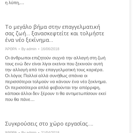
η λύπη,…
Το μεγάλο βήμα στην επαγγελματική
σας ζωή… ξανασκεφτείτε και τολμήστε
ένα νέο ξεκίνημα…
ΆΡΘΡΑ
By
admin
16/06/2018
Οι άνθρωποι επιζητούν συχνά την αλλαγή στη ζωή
τους ενώ δεν είναι λίγοι εκείνοι που ξεκινούν αυτή
την αλλαγή από την επαγγελματική τους καριέρα.
Οι λόγοι; Πολλοί αλλά συνήθως σπάνια οι
περισσότεροι τολμούν να κάνουν ένα νέο ξεκίνημα.
Οι περισσότεροι απλά φοβούνται την απόρριψη,
κάποιοι άλλοι δεν ξέρουν τι θα αντιμετωπίσουν εκεί
που θα πάνε…
Συγκρούσεις στο χώρο εργασίας….
ΆΡΘΡΑ
By
admin
21/04/2018