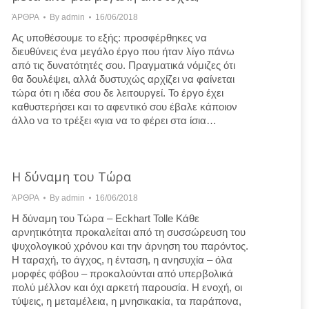
ΆΡΘΡΑ
By
admin
16/06/2018
Ας υποθέσουμε το εξής: προσφέρθηκες να
διευθύνεις ένα μεγάλο έργο που ήταν λίγο πάνω
από τις δυνατότητές σου. Πραγματικά νόμιζες ότι
θα δουλέψει, αλλά δυστυχώς αρχίζει να φαίνεται
τώρα ότι η ιδέα σου δε λειτουργεί. Το έργο έχει
καθυστερήσει και το αφεντικό σου έβαλε κάποιον
άλλο να το τρέξει «για να το φέρει στα ίσια…
Η δύναμη του Τώρα
ΆΡΘΡΑ
By
admin
16/06/2018
Η δύναμη του Τώρα – Eckhart Tolle Κάθε
αρνητικότητα προκαλείται από τη συσσώρευση του
ψυχολογικού χρόνου και την άρνηση του παρόντος.
Η ταραχή, το άγχος, η ένταση, η ανησυχία – όλα
μορφές φόβου – προκαλούνται από υπερβολικά
πολύ μέλλον και όχι αρκετή παρουσία. Η ενοχή, οι
τύψεις, η μεταμέλεια, η μνησικακία, τα παράπονα,