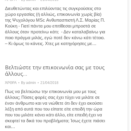
Διευθετώντας και επιλύοντας τις συγκρούσεις στο
χώρο εργασίας (ή αλλιώς, επικοινωνία χωρίς βία)
της Ψυχολόγου MSc Ανθυπασπιστή Λ.Σ. Μαρίας Π.
Κούκη ­­- Γιατί πάντα μου επιτίθεσαι μπροστά σε
άλλους όταν προτείνω κάτι; ­ ­- Δεν καταλαβαίνω για
ποιο πράγμα μιλάς, εγώ ποτέ δεν κάνω κάτι τέτοιο.
– Κι όμως το κάνεις. Χτες με κατηγόρησες με…
Βελτιώστε την επικοινωνία σας με τους
άλλους…
ΆΡΘΡΑ
By
admin
21/04/2018
Πως να βελτιώσω την επικοινωνία μου με τους
άλλους; Πόσες φορές σας έχει τύχει να μιλάτε σε
έναν άνθρωπο και να νιώθετε ότι δεν έχει ακούσει
λέξη από αυτά που του είπατε είτε επειδή την ώρα
που του μιλάτε κάνει κάτι άλλο, είτε επειδή έχει να
σκεφτεί τα δικά του προβλήματα; Ίσως έχετε πιάσει
και…