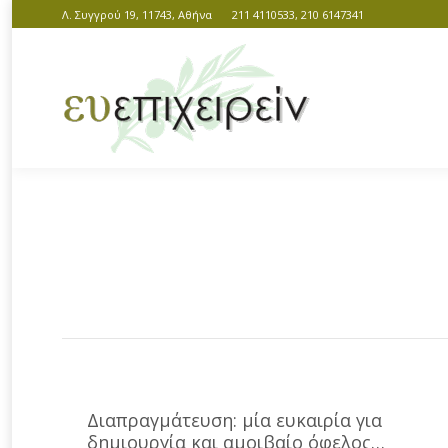
Λ. Συγγρού 19, 11743, Αθήνα
211 4110533, 210 6147341
You are here:
Διαπραγμάτευση: μία ευκαιρία για
δημιουργία και αμοιβαίο όφελος…