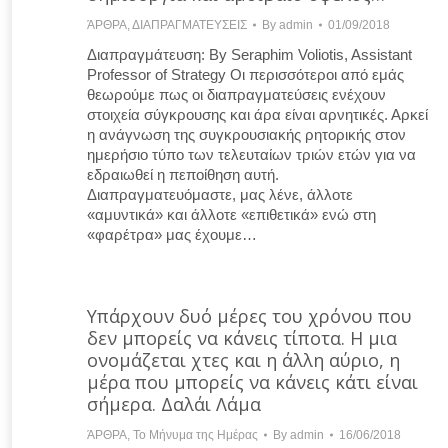
ΆΡΘΡΑ
,
ΔΙΑΠΡΑΓΜΑΤΕΥΣΕΙΣ
By
admin
01/09/2018
Διαπραγμάτευση: By Seraphim Voliotis, Assistant
Professor of Strategy Οι περισσότεροι από εμάς
θεωρούμε πως οι διαπραγματεύσεις ενέχουν
στοιχεία σύγκρουσης και άρα είναι αρνητικές. Αρκεί
η ανάγνωση της συγκρουσιακής ρητορικής στον
ημερήσιο τύπο των τελευταίων τριών ετών για να
εδραιωθεί η πεποίθηση αυτή.
Διαπραγματευόμαστε, μας λένε, άλλοτε
«αμυντικά» και άλλοτε «επιθετικά» ενώ στη
«φαρέτρα» μας έχουμε…
Υπάρχουν δυό μέρες του χρόνου που
δεν μπορείς να κάνεις τίποτα. Η μια
ονομάζεται χτες και η άλλη αύριο, η
μέρα που μπορείς να κάνεις κάτι είναι
σήμερα. Δαλάι Λάμα
ΆΡΘΡΑ
,
Το Μήνυμα της Ημέρας
By
admin
16/06/2018