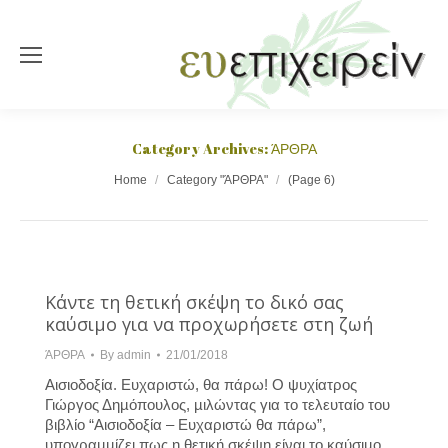
Category Archives:
ΆΡΘΡΑ
You are here:
Home
Category "ΆΡΘΡΑ"
(Page 6)
Κάντε τη θετική σκέψη το δικό σας
καύσιµο για να προχωρήσετε στη ζωή
ΆΡΘΡΑ
By
admin
21/01/2018
Αισιοδοξία. Ευχαριστώ, θα πάρω! Ο ψυχίατρος
Γιώργος Δηµόπουλος, µιλώντας για το τελευταίο του
βιβλίο “Αισιοδοξία – Ευχαριστώ θα πάρω”,
υπογραµµίζει πως η θετική σκέψη είναι το καύσιµο