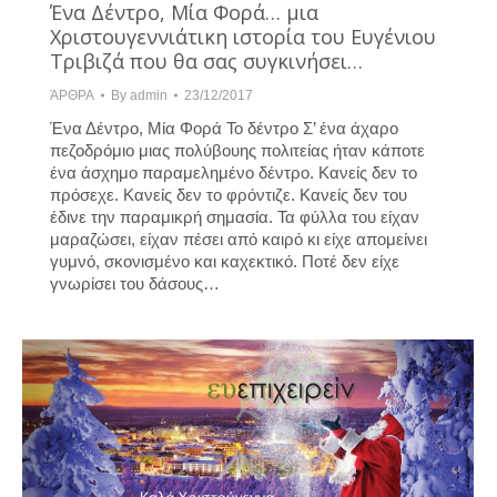
Ένα Δέντρο, Μία Φορά… μια
Χριστουγεννιάτικη ιστορία του Ευγένιου
Τριβιζά που θα σας συγκινήσει…
ΆΡΘΡΑ
By
admin
23/12/2017
Ένα Δέντρο, Μία Φορά Το δέντρο Σ’ ένα άχαρο
πεζοδρόμιο μιας πολύβουης πολιτείας ήταν κάποτε
ένα άσχημο παραμελημένο δέντρο. Κανείς δεν το
πρόσεχε. Κανείς δεν το φρόντιζε. Κανείς δεν του
έδινε την παραμικρή σημασία. Τα φύλλα του είχαν
μαραζώσει, είχαν πέσει από καιρό κι είχε απομείνει
γυμνό, σκονισμένο και καχεκτικό. Ποτέ δεν είχε
γνωρίσει του δάσους…