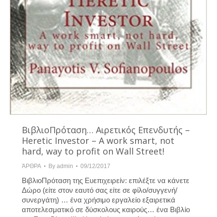
ΒιβλιοΠρόταση… Αιρετικός Επενδυτής –
Heretic Investor – A work smart, not
hard, way to profit on Wall Street!
ΆΡΘΡΑ
By
admin
09/12/2017
ΒιβλιοΠρόταση της Ευεπιχειρείν: επιλέξτε να κάνετε
Δώρο (είτε στον εαυτό σας είτε σε φίλο/συγγενή/
συνεργάτη) … ένα χρήσιμο εργαλείο εξαιρετικά
αποτελεσματικό σε δύσκολους καιρούς… ένα Βιβλίο