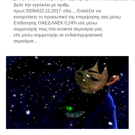
Δείτε την εγκύκλιο με αριθμ.
πρωτ.92064/22.12.2017 εδώ… Επιλέξτε να
καταρτίσετε το προσωπικό της επιχείρησης σας μέσω
Επιδότησης ΟΑΕΔ ΛΑΕΚ 0,24% είτε μέσω
συμμετοχής τους στα ανοικτά σεμινάρια μας
είτε μέσω συμμετοχής σε ενδοεπιχειρησιακά
σεμινάρια…