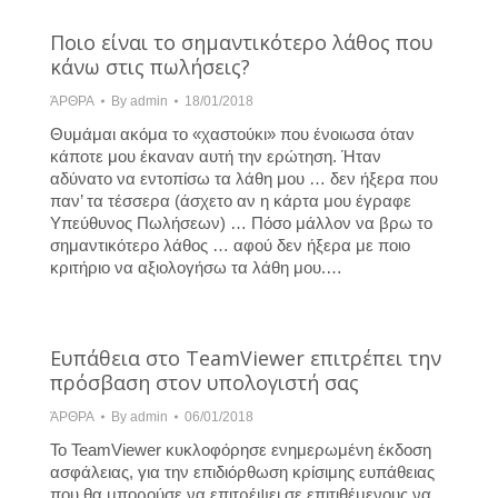
Ποιο είναι το σημαντικότερο λάθος που
κάνω στις πωλήσεις?
ΆΡΘΡΑ
By
admin
18/01/2018
Θυμάμαι ακόμα το «χαστούκι» που ένοιωσα όταν
κάποτε μου έκαναν αυτή την ερώτηση. Ήταν
αδύνατο να εντοπίσω τα λάθη μου … δεν ήξερα που
παν’ τα τέσσερα (άσχετο αν η κάρτα μου έγραφε
Υπεύθυνος Πωλήσεων) … Πόσο μάλλον να βρω το
σημαντικότερο λάθος … αφού δεν ήξερα με ποιο
κριτήριο να αξιολογήσω τα λάθη μου.…
Ευπάθεια στο TeamViewer επιτρέπει την
πρόσβαση στον υπολογιστή σας
ΆΡΘΡΑ
By
admin
06/01/2018
Το TeamViewer κυκλοφόρησε ενημερωμένη έκδοση
ασφάλειας, για την επιδιόρθωση κρίσιμης ευπάθειας
που θα μπορούσε να επιτρέψει σε επιτιθέμενους να