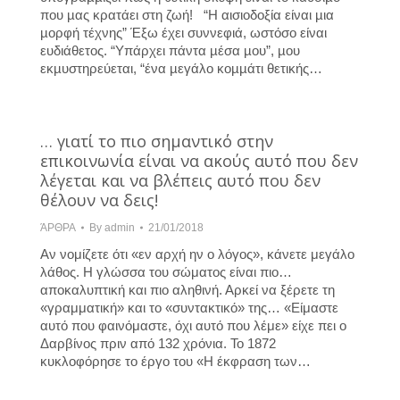
που µας κρατάει στη ζωή! “Η αισιοδοξία είναι µια
µορφή τέχνης” Έξω έχει συννεφιά, ωστόσο είναι
ευδιάθετος. “Υπάρχει πάντα µέσα µου”, µου
εκµυστηρεύεται, “ένα µεγάλο κοµµάτι θετικής…
… γιατί το πιο σημαντικό στην
επικοινωνία είναι να ακούς αυτό που δεν
λέγεται και να βλέπεις αυτό που δεν
θέλουν να δεις!
ΆΡΘΡΑ
By
admin
21/01/2018
Αν νομίζετε ότι «εν αρχή ην ο λόγος», κάνετε μεγάλο
λάθος. Η γλώσσα του σώματος είναι πιο…
αποκαλυπτική και πιο αληθινή. Αρκεί να ξέρετε τη
«γραμματική» και το «συντακτικό» της… «Είμαστε
αυτό που φαινόμαστε, όχι αυτό που λέμε» είχε πει ο
Δαρβίνος πριν από 132 χρόνια. Το 1872
κυκλοφόρησε το έργο του «Η έκφραση των…