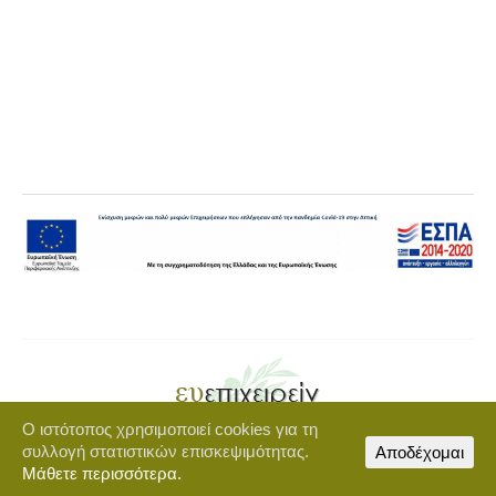
Ο ιστότοπος χρησιμοποιεί cookies για τη
Copyright © 2021 euepixeirein.gr | Developed by BigWebTheory
συλλογή στατιστικών επισκεψιμότητας.
Αποδέχομαι
footer-menu
Μάθετε περισσότερα.