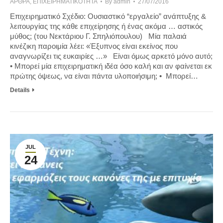
ΆΡΘΡΑ
,
ΕΠΙΧΕΙΡΗΜΑΤΙΚΟΤΗΤΑ
By
admin
27/07/2016
Επιχειρηματικό Σχέδιο: Ουσιαστικό “εργαλείο” ανάπτυξης &
λειτουργίας της κάθε επιχείρησης ή ένας ακόμα … αστικός
μύθος; (του Νεκτάριου Γ. Σπηλιόπουλου) Μία παλαιά
κινέζικη παροιμία λέει: «Έξυπνος είναι εκείνος που
αναγνωρίζει τις ευκαιρίες …» Είναι όμως αρκετό μόνο αυτό;
• Μπορεί μία επιχειρηματική ιδέα όσο καλή και αν φαίνεται εκ
πρώτης όψεως, να είναι πάντα υλοποιήσιμη; • Μπορεί…
Details
JUL
24