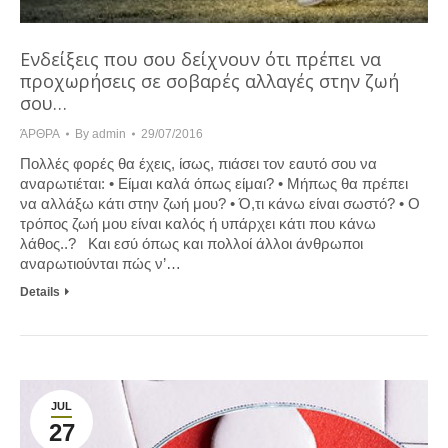
Ενδείξεις που σου δείχνουν ότι πρέπει να
προχωρήσεις σε σοβαρές αλλαγές στην ζωή
σου…
ΆΡΘΡΑ
By
admin
29/07/2016
Πολλές φορές θα έχεις, ίσως, πιάσει τον εαυτό σου να
αναρωτιέται: • Είμαι καλά όπως είμαι? • Μήπως θα πρέπει
να αλλάξω κάτι στην ζωή μου? • Ό,τι κάνω είναι σωστό? • Ο
τρόπος ζωή μου είναι καλός ή υπάρχει κάτι που κάνω
λάθος..? Και εσύ όπως και πολλοί άλλοι άνθρωποι
αναρωτιούνται πώς ν’…
Details
JUL
27