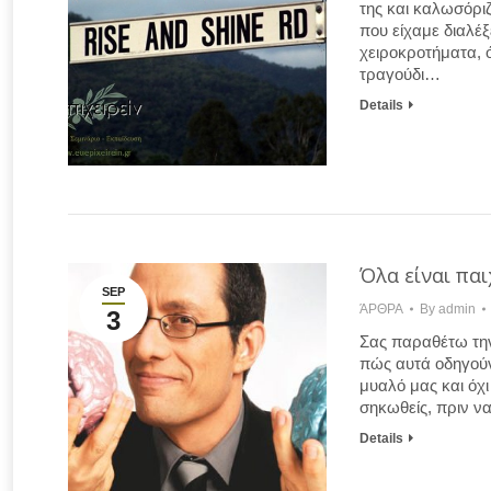
της και καλωσόρι
που είχαμε διαλέ
χειροκροτήματα, 
τραγούδι…
Details
Όλα είναι πα
SEP
ΆΡΘΡΑ
By
admin
3
Σας παραθέτω την 
πώς αυτά οδηγούν
μυαλό μας και όχ
σηκωθείς, πριν να
Details