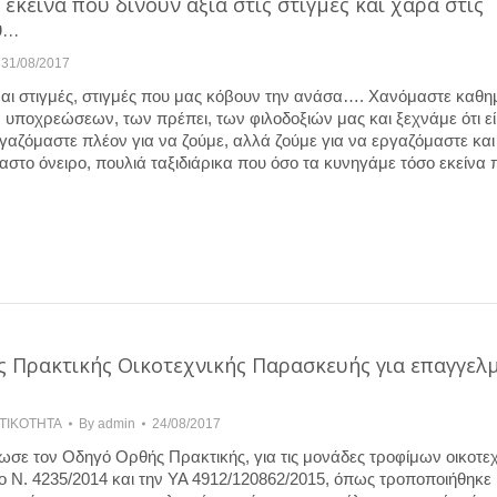
 εκείνα που δίνουν αξία στις στιγμές και χαρά στις
υ…
31/08/2017
ίναι στιγμές, στιγμές που μας κόβουν την ανάσα…. Χανόμαστε καθη
ν υποχρεώσεων, των πρέπει, των φιλοδοξιών μας και ξεχνάμε ότι ε
γαζόμαστε πλέον για να ζούμε, αλλά ζούμε για να εργαζόμαστε και
στο όνειρο, πουλιά ταξιδιάρικα που όσο τα κυνηγάμε τόσο εκείνα 
 Πρακτικής Οικοτεχνικής Παρασκευής για επαγγελμ
ΤΙΚΟΤΗΤΑ
By
admin
24/08/2017
ε τον Οδηγό Ορθής Πρακτικής, για τις μονάδες τροφίμων οικοτεχ
 Ν. 4235/2014 και την ΥΑ 4912/120862/2015, όπως τροποποιήθηκε 