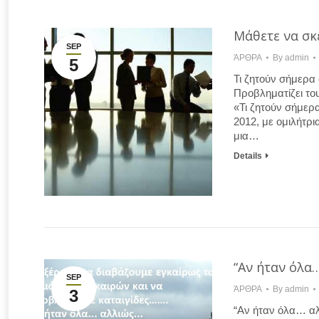
Μάθετε να σκ
SEP
ΆΡΘΡΑ
By
admin
5
Τι ζητούν σήμερα
Προβληματίζει το
«Τι ζητούν σήμερ
2012, με ομιλήτρι
μια…
Details
“Αν ήταν όλα
SEP
ΆΡΘΡΑ
By
admin
3
“Αν ήταν όλα… α