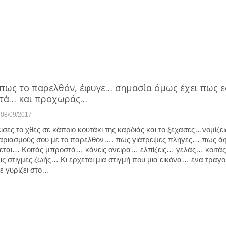
 πως το παρελθόν, έφυγε… σημασία όμως έχει πως 
στά… και προχωράς…
08/09/2017
ισες το χθες σε κάποιο κουτάκι της καρδιάς και το ξέχασες…νομίζε
ογαριασμούς σου με το παρελθόν…. πως γιάτρεψες πληγές… πως ά
ύεται… Κοιτάς μπροστά… κάνεις ονειρα… ελπίζεις… γελάς… κοιτάς
ς στιγμές ζωής… Κι έρχεται μια στιγμή που μια εικόνα… ένα τραγ
ε γυρίζει στο…