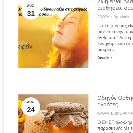
Ζωή είναι όλα
AUG
αισθήσεις σο
31
ΆΡΘΡΑ
By
admin
Γιατί η ζωή μας ε
σε ένα κυνήγι τω
άνθρωποι! Δεν ερ
κυνηγάμε ένα άπια
μακριά…
Details
Οδηγός Ορθής
AUG
αγρότες
24
ΆΡΘΡΑ
,
ΕΠΙΧΕΙΡΗΜΑ
Ο ΕΦΕΤ ολοκλήρωσ
παρασκευής Με το