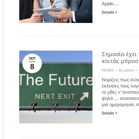
Apple,…
Details
Σημασία έχει
SEP
κοιτάς μπρο
8
ΆΡΘΡΑ
By
admin
Νομίζεις πως έκλε
έκλεισες τους λ
το χθες ν’ αναπα
ψηλά…. ανασαίνει
μια ημερομηνία, σ
Details