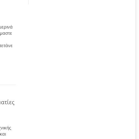
μερινά
ίμαστε
πετάνε
ατίες
νικής
και