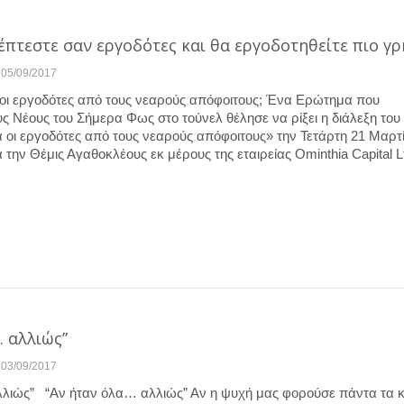
έπτεστε σαν εργοδότες και θα εργοδοτηθείτε πιο γ
05/09/2017
 οι εργοδότες από τους νεαρούς απόφοιτους; Ένα Ερώτημα που
υς Νέους του Σήμερα Φως στο τούνελ θέλησε να ρίξει η διάλεξη το
α οι εργοδότες από τους νεαρούς απόφοιτους» την Τετάρτη 21 Μαρτ
α την Θέμις Αγαθοκλέους εκ μέρους της εταιρείας Ominthia Capital L
… αλλιώς”
03/09/2017
λλιώς” “Αν ήταν όλα… αλλιώς” Αν η ψυχή μας φορούσε πάντα τα 