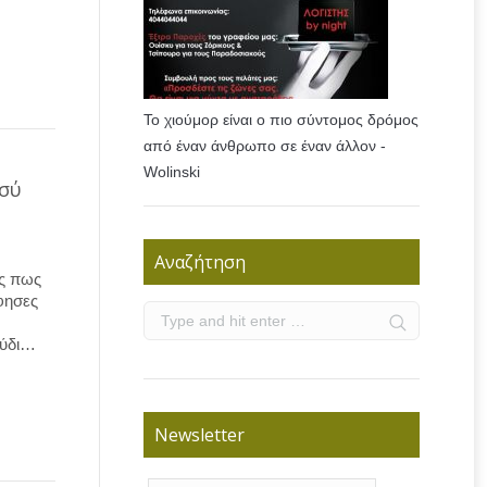
Το χιούμορ είναι ο πιο σύντομος δρόμος
από έναν άνθρωπο σε έναν άλλον -
Wolinski
εσύ
Αναζήτηση
ις πως
φησες
ούδι…
Newsletter