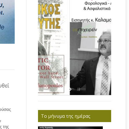
υθεί
Χρύσας
Το μήνυμα της ημέρας
ν
ς της