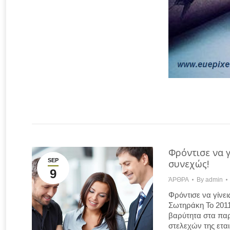
Φρόντισε να γ
SEP
συνεχώς!
9
ΆΡΘΡΑ
By
admin
Φρόντισε να γίνει
Σωτηράκη Το 2011,
βαρύτητα στα παρ
στελεχών της εται