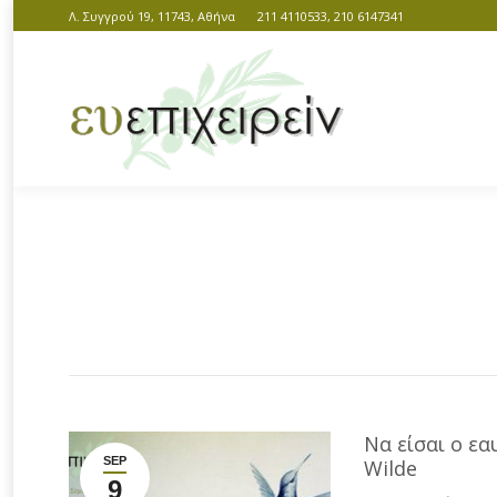
Λ. Συγγρού 19, 11743, Αθήνα
211 4110533, 210 6147341
You are here:
Να είσαι ο εα
SEP
Wilde
9