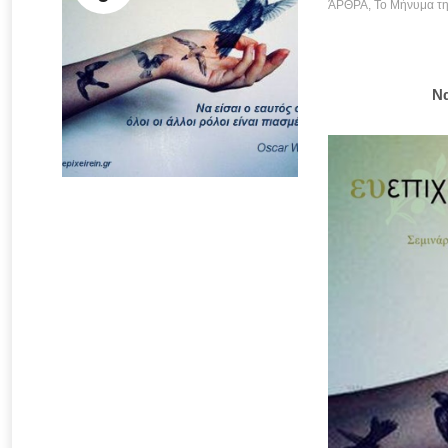
ΆΡΘΡΑ
,
Το Μήνυμα τ
Να