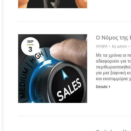
Ο Νόμος της 
SEP
ΆΡΘΡΑ
By
admin
3
Με τα χρόνια οι 
αδιαφορούν για τ
περιθωριοποιηθού
για μια ξαφνική κ
και εκατομμύρια 
Details