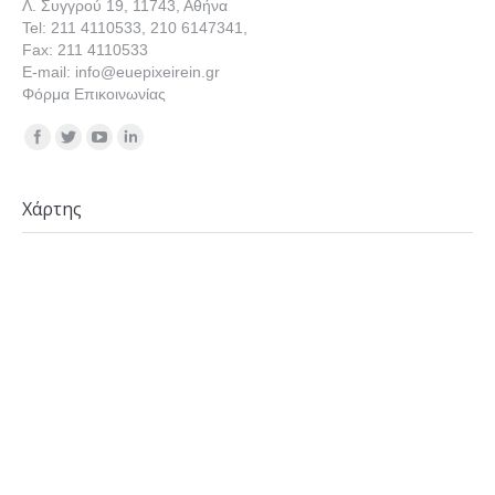
Λ. Συγγρού 19, 11743, Αθήνα
Tel: 211 4110533, 210 6147341,
Fax: 211 4110533
E-mail: info@euepixeirein.gr
Φόρμα Επικοινωνίας
Find us on:
Χάρτης