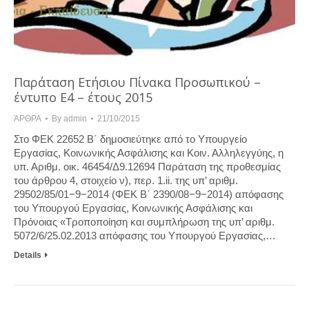
Παράταση Ετήσιου Πίνακα Προσωπικού –
έντυπο Ε4 – έτους 2015
ΆΡΘΡΑ
By
admin
21/10/2015
Στο ΦΕΚ 22652 Β΄ δημοσιεύτηκε από το Υπουργείο
Εργασίας, Κοινωνικής Ασφάλισης και Κοιν. Αλληλεγγύης, η
υπ. Αριθμ. οικ. 46454/Δ9.12694 Παράταση της προθεσμίας
του άρθρου 4, στοιχείο ν), περ. 1.ii. της υπ’ αριθμ.
29502/85/01−9−2014 (ΦΕΚ Β΄ 2390/08−9−2014) απόφασης
του Υπουργού Εργασίας, Κοινωνικής Ασφάλισης και
Πρόνοιας «Τροποποίηση και συμπλήρωση της υπ’ αριθμ.
5072/6/25.02.2013 απόφασης του Υπουργού Εργασίας,…
Details