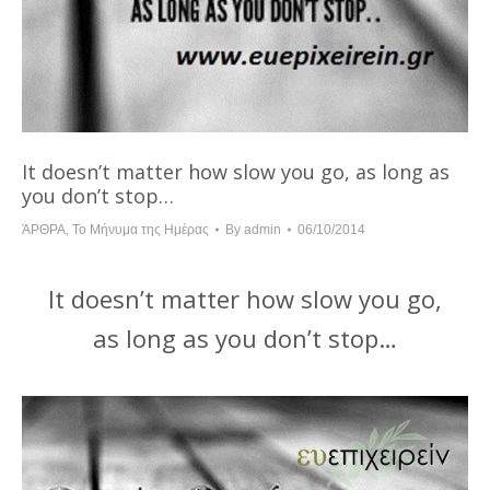
It doesn’t matter how slow you go, as long as
you don’t stop…
ΆΡΘΡΑ
,
Το Μήνυμα της Ημέρας
By
admin
06/10/2014
It doesn’t matter how slow you go,
as long as you don’t stop…