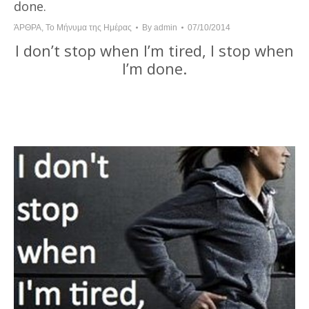
done.
ΆΡΘΡΑ
,
Το Μήνυμα της Ημέρας
By
admin
07/10/2014
I don’t stop when I’m tired, I stop when
I’m done.