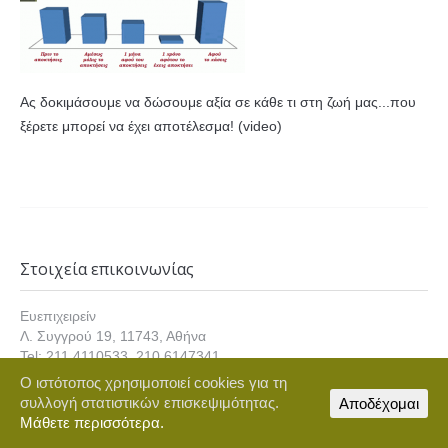
Ας δοκιμάσουμε να δώσουμε αξία σε κάθε τι στη ζωή μας...που
ξέρετε μπορεί να έχει αποτέλεσμα! (video)
Στοιχεία επικοινωνίας
Ευεπιχειρείν
Λ. Συγγρού 19, 11743, Αθήνα
Tel: 211 4110533, 210 6147341,
Fax: 211 4110533
Ο ιστότοπος χρησιμοποιεί cookies για τη
E-mail: info@euepixeirein.gr
συλλογή στατιστικών επισκεψιμότητας.
Αποδέχομαι
Φόρμα Επικοινωνίας
Μάθετε περισσότερα.