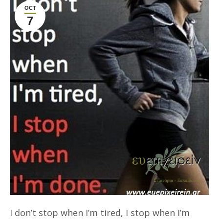
OCT
7
I don’t stop when I’m tired, I stop when I’m