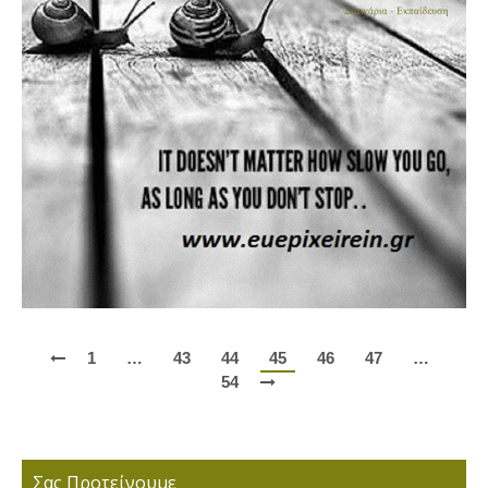
1
…
43
44
45
46
47
…
54
Σας Προτείνουμε