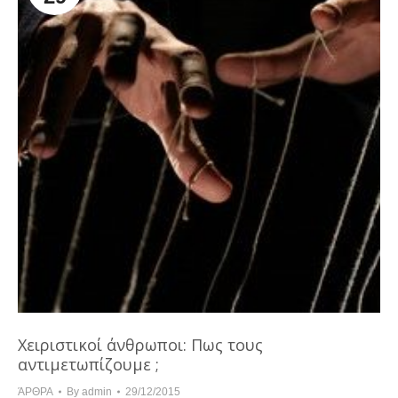
Χειριστικοί άνθρωποι: Πως τους
αντιμετωπίζουμε ;
ΆΡΘΡΑ
By
admin
29/12/2015