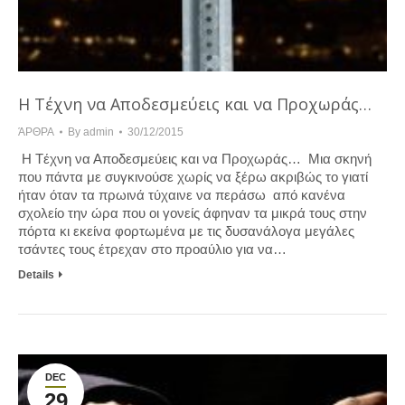
H Tέχνη να Αποδεσμεύεις και να Προχωράς…
ΆΡΘΡΑ
By
admin
30/12/2015
­ H Tέχνη να Αποδεσμεύεις και να Προχωράς… Mια σκηνή
που πάντα με συγκινούσε χωρίς να ξέρω ακριβώς το γιατί
ήταν όταν τα πρωινά τύχαινε να περάσω από κανένα
σχολείο την ώρα που οι γονείς άφηναν τα μικρά τους στην
πόρτα κι εκείνα φορτωμένα με τις δυσανάλογα μεγάλες
τσάντες τους έτρεχαν στο προαύλιο για να…
Details
DEC
29