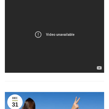
DEC
31