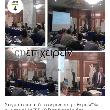
APR
4
Στιγμιότυπα από το σεμινάριο με θέμα «Όλες