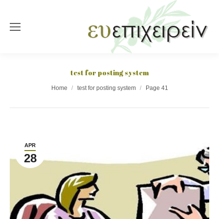
test for posting system
You are here:
Home
test for posting system
Page 41
APR
28