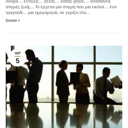
ονειρα… ελπίζεις… γελάς… κοιτάς ψηλά…. ανασαίνεις
στιγμές ζωής… Κι έρχεται μια στιγμή που μια εικόνα… ένα
τραγούδι… μια ημερομηνία, σε γυρίζει στο…
Details
SEP
5