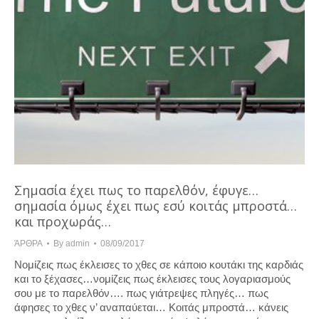
Σημασία έχει πως το παρελθόν, έφυγε…
σημασία όμως έχει πως εσύ κοιτάς μπροστά…
και προχωράς…
ΆΡΘΡΑ
By
admin
08/09/2017
Νομίζεις πως έκλεισες το χθες σε κάποιο κουτάκι της καρδιάς
και το ξέχασες…νομίζεις πως έκλεισες τους λογαριασμούς
σου με το παρελθόν…. πως γιάτρεψες πληγές… πως
άφησες το χθες ν’ αναπαύεται… Κοιτάς μπροστά… κάνεις