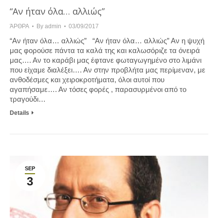
“Αν ήταν όλα… αλλιώς”
ΆΡΘΡΑ
By
admin
03/09/2017
“Αν ήταν όλα… αλλιώς” “Αν ήταν όλα… αλλιώς” Αν η ψυχή
μας φορούσε πάντα τα καλά της και καλωσόριζε τα όνειρά
μας…. Αν το καράβι μας έφτανε φωταγωγημένο στο λιμάνι
που είχαμε διαλέξει…. Αν στην προβλήτα μας περίμεναν, με
ανθοδέσμες και χειροκροτήματα, όλοι αυτοί που
αγαπήσαμε…. Αν τόσες φορές , παρασυρμένοι από το
τραγούδι…
Details
SEP
3