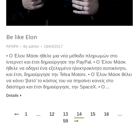
Be like Elon
ΆΡΘΡΑ
By
admin
18/04/2017
• Ο Έλον Μάσκ ήθελε μια νέα μέθοδο πληρωμών στο
ίντερνετ και έτσι δημιούργησε την PayPal. • Ο Έλον Μάσκ
ήθελε να οδηγεί ένα εξελιγμένο ηλεκτροκίνητο αυτοκίνητο,
και έτσι, δημιούργησε την Telsa Motors. • Ο Έλον Μάσκ θέλει
να κάνει ‘βατό’ το κόστος του να πηγαίνει κανείς στο
διάστημα και έτσι δημιούργησε, την SpaceX. • Ο…
Details
1
…
12
13
14
15
16
…
59