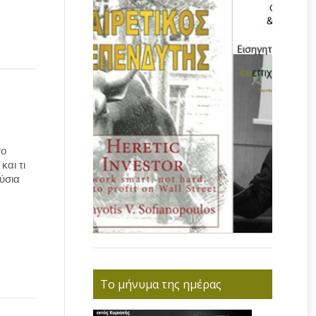
το
και τι
ύσια
Το μήνυμα της ημέρας