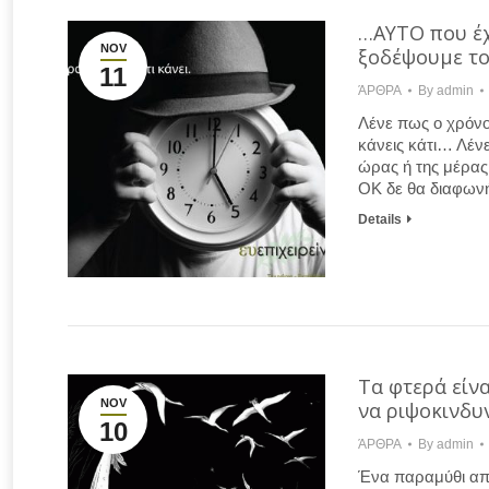
…ΑΥΤΟ που έχε
NOV
ξοδέψουμε το
11
ΆΡΘΡΑ
By
admin
Λένε πως ο χρόνος
κάνεις κάτι… Λέν
ώρας ή της μέρας
ΟΚ δε θα διαφω
Details
Τα φτερά είνα
NOV
να ριψοκινδυ
10
ΆΡΘΡΑ
By
admin
Ένα παραμύθι από