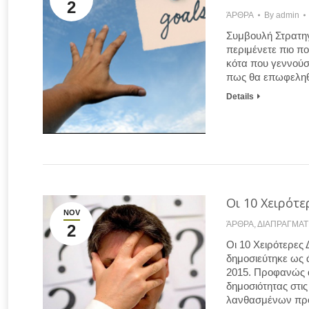
2
ΆΡΘΡΑ
By
admin
Συμβουλή Στρατηγ
περιμένετε πιο π
κότα που γεννούσ
πως θα επωφεληθ
Details
Οι 10 Χειρότε
NOV
ΆΡΘΡΑ
,
ΔΙΑΠΡΑΓΜΑΤ
2
Οι 10 Χειρότερες
δημοσιεύτηκε ως ά
2015. Προφανώς 
δημοσιότητας στις
λανθασμένων προσ