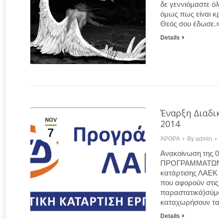
δε γεννιόμαστε όλ
όμως πως είναι κ
Θεός σου έδωσε.
Details
Έναρξη Διαδι
NOV
2014
7
ΆΡΘΡΑ
By
admin
Ανακοίνωση της 
ΠΡΟΓΡΑΜΜΑΤΩΝ Λ
κατάρτισης ΛΑΕΚ 0
που αφορούν στις
παραστατικά)σύμφ
καταχωρήσουν τα
Details