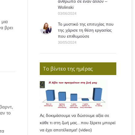
άνθρωπο σε έναν άλλον –
Wolinski
03/06/2024
 μια
Το μυστικό της επιτυχίας που
α βρει
της χάρισε τη θέση εργασίας
που επιθυμούσε
30/05/2024
Το βίντεο της ημέρας
βαρντ,
αν το
Ας δοκιμάσουμε να δώσουμε αξία σε
κάθε τι στη ζωή μας...που ξέρετε μπορεί
να έχει αποτέλεσμα! (video)
τα