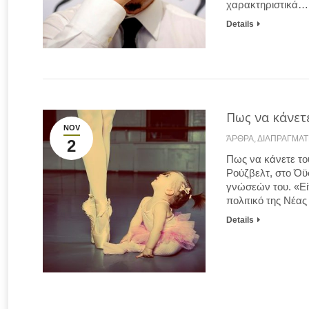
χαρακτηριστικά…
Details
Πως να κάνετ
NOV
ΆΡΘΡΑ
,
ΔΙΑΠΡΑΓΜΑΤ
2
Πως να κάνετε το
Ρούζβελτ, στο Όϋσ
γνώσεών του. «Είτ
πολιτικό της Νέα
Details