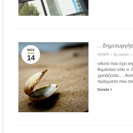
….δημιουργήσ
NOV
ΆΡΘΡΑ
By
admin
14
«Αυτό που έχει ση
θυμάσαι» είπε ο G
χρειάζεσαι…. Αυτ
πράγματα που σο
Details