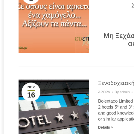
Μη Ξεχάσ
α
Ξενοδοχειακή
NOV
ΆΡΘΡΑ
By
admin
16
Bolentaco Limited i
2 hotels 5* and
and good knowledg
or similar applica
Details