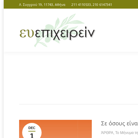
Λ. Συγγρού 19, 11743, Αθήνα
211 4110533, 210 6147341
You are here:
Σε όσους είν
DEC
ΆΡΘΡΑ
,
Το Μήνυμα τ
1