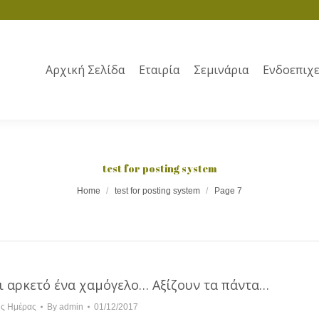
Αρχική Σελίδα
Εταιρία
Σεμινάρια
Ενδοεπιχε
test for posting system
Home
test for posting system
Page 7
αι αρκετό ένα χαμόγελο… Αξίζουν τα πάντα…
ης Ημέρας
By
admin
01/12/2017