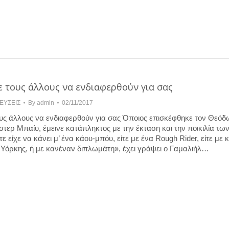
ε τους άλλους να ενδιαφερθούν για σας
ΕΥΣΕΙΣ
By
admin
02/11/2017
υς άλλους να ενδιαφερθούν για σας Όποιος επισκέφθηκε τον Θεό
τερ Μπαίυ, έμεινε κατάπληκτος με την έκταση και την ποικιλία τω
ε είχε να κάνει μ’ ένα κάου-μπόυ, είτε με ένα Rough Rider, είτε με 
ς Υόρκης, ή με κανέναν διπλωμάτη», έχει γράψει ο Γαμαλιήλ…