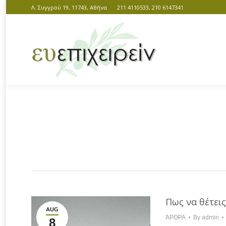
Λ. Συγγρού 19, 11743, Αθήνα
211 4110533, 210 6147341
You are here:
Πως να θέτεις
AUG
ΆΡΘΡΑ
By
admin
8