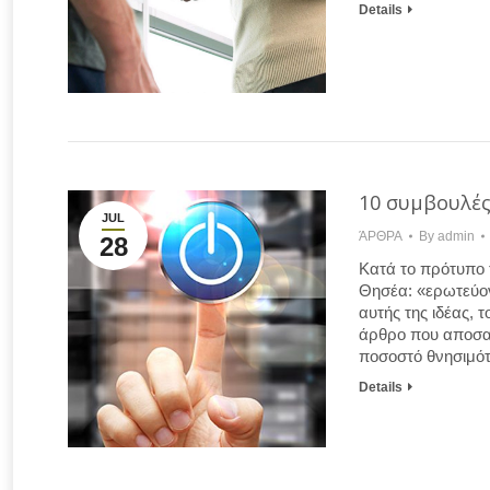
Details
10 συμβουλές 
JUL
ΆΡΘΡΑ
By
admin
28
Κατά το πρότυπο τ
Θησέα: «ερωτεύοντ
αυτής της ιδέας, 
άρθρο που αποσαφή
ποσοστό θνησιμό
Details