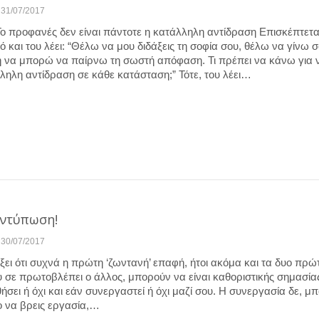
31/07/2017
ο προφανές δεν είναι πάντοτε η κατάλληλη αντίδραση Επισκέπτετα
 και του λέει: “Θέλω να μου διδάξεις τη σοφία σου, θέλω να γίνω 
 να μπορώ να παίρνω τη σωστή απόφαση. Τι πρέπει να κάνω για 
λληλη αντίδραση σε κάθε κατάσταση;” Τότε, του λέει…
Εντύπωση!
30/07/2017
ξει ότι συχνά η πρώτη ‘ζωντανή’ επαφή, ήτοι ακόμα και τα δυο πρώ
 σε πρωτοβλέπει ο άλλος, μπορούν να είναι καθοριστικής σημασίας
σει ή όχι και εάν συνεργαστεί ή όχι μαζί σου. Η συνεργασία δε, μπ
το να βρεις εργασία,…