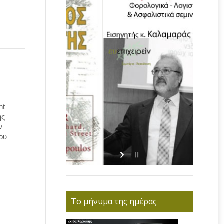
nt
ής
ν
ου
Το μήνυμα της ημέρας