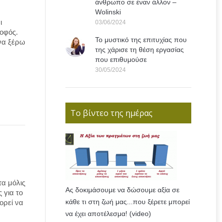
άνθρωπο σε έναν άλλον –
Wolinski
ι
03/06/2024
σοφός.
Το μυστικό της επιτυχίας που
να ξέρω
της χάρισε τη θέση εργασίας
που επιθυμούσε
30/05/2024
Το βίντεο της ημέρας
τα μόλις
Ας δοκιμάσουμε να δώσουμε αξία σε
 για το
κάθε τι στη ζωή μας...που ξέρετε μπορεί
ορεί να
να έχει αποτέλεσμα! (video)