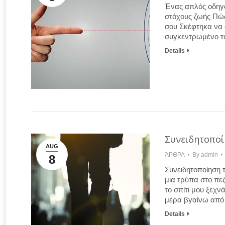
Ένας απλός οδηγός
στόχους ζωής Πώς 
σου Σκέφτηκα να 
συγκεντρωμένο το
Details
Συνειδητοπο
AUG
ΆΡΘΡΑ
By
admin
8
Συνειδητοποίηση 
μια τρύπα στο πε
το σπίτι μου ξεχν
μέρα βγαίνω από 
Details