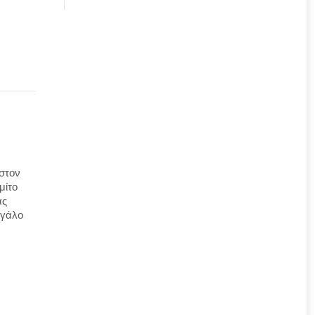
 στον
μίτο
ας
εγάλο