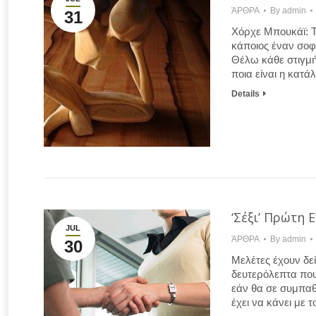
ΆΡΘΡΑ
By
admin
31
Χόρχε Μπουκάϊ: Τ
κάποιος έναν σοφό
Θέλω κάθε στιγμή
ποια είναι η κατά
Details
‘Σέξι’ Πρώτη 
JUL
ΆΡΘΡΑ
By
admin
30
Μελέτες έχουν δεί
δευτερόλεπτα που
εάν θα σε συμπαθή
έχει να κάνει με 