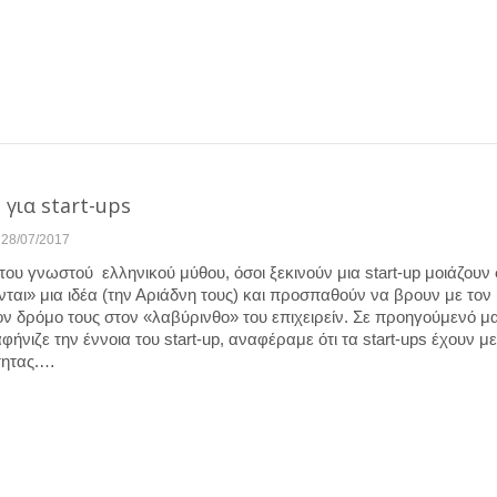
για start-ups
28/07/2017
ου γνωστού ελληνικού μύθου, όσοι ξεκινούν μια start-up μοιάζουν
αι» μια ιδέα (την Αριάδνη τους) και προσπαθούν να βρουν με τον 
τον δρόμο τους στον «λαβύρινθο» του επιχειρείν. Σε προηγούμενό μ
νιζε την έννοια του start-up, αναφέραμε ότι τα start-ups έχουν μ
τητας.…