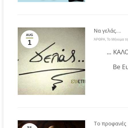
Να γελάς….
AUG
ΆΡΘΡΑ
,
Το Μήνυμα τ
1
… ΚΑΛΟ
Be E
Το προφανές 
JUL