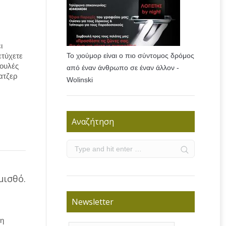
ι
ετύχετε
Το χιούμορ είναι ο πιο σύντομος δρόμος
ουλές
από έναν άνθρωπο σε έναν άλλον -
ατζερ
Wolinski
Αναζήτηση
μισθό.
Newsletter
 η