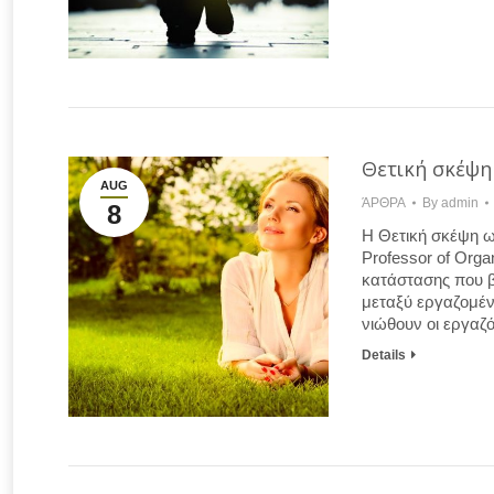
Θετική σκέψη 
AUG
ΆΡΘΡΑ
By
admin
8
Η Θετική σκέψη ως
Professor of Orga
κατάστασης που β
μεταξύ εργαζομέν
νιώθουν οι εργαζ
Details