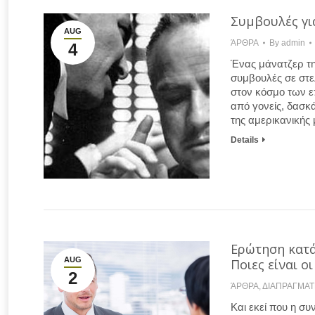
Συμβουλές γι
AUG
ΆΡΘΡΑ
By
admin
4
Ένας μάνατζερ τη
συμβουλές σε στε
στον κόσμο των ε
από γονείς, δασκ
της αμερικανικής
Details
Ερώτηση κατά 
AUG
Ποιες είναι ο
2
ΆΡΘΡΑ
,
ΔΙΑΠΡΑΓΜΑΤ
Και εκεί που η συ