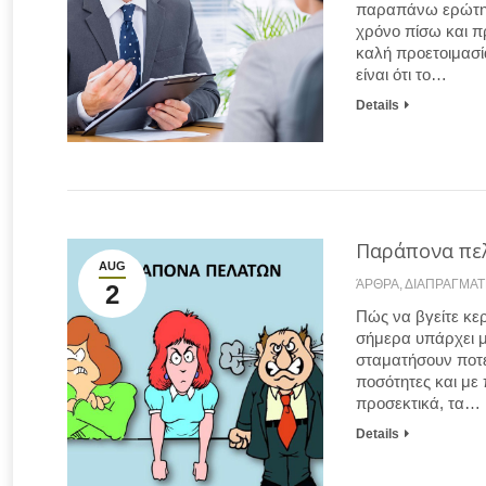
παραπάνω ερώτηση
χρόνο πίσω και π
καλή προετοιμασί
είναι ότι το…
Details
Παράπονα πελ
AUG
ΆΡΘΡΑ
,
ΔΙΑΠΡΑΓΜΑΤ
2
Πώς να βγείτε κε
σήμερα υπάρχει μ
σταματήσουν ποτέ 
ποσότητες και με
προσεκτικά, τα…
Details