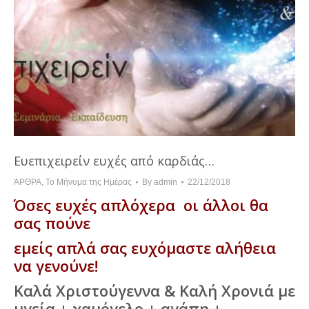
Ευεπιχειρείν ευχές από καρδιάς…
ΆΡΘΡΑ
,
Το Μήνυμα της Ημέρας
By
admin
22/12/2018
Όσες ευχές απλόχερα οι άλλοι θα
σας πούνε
εμείς απλά σας ευχόμαστε αλήθεια
να γενούνε!
Καλά Χριστούγεννα & Καλή Χρονιά με
υγεία + χαμόγελο + αγάπη +