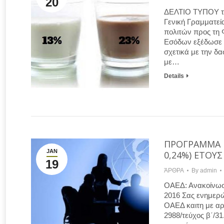
20
ΔΕΛΤΙΟ ΤΥΠΟΥ τ
Γενική Γραμματε
πολιτών προς τη 
Εσόδων εξέδωσε ε
σχετικά με την δ
με…
Details
ΠΡΟΓΡΑΜΜΑ Ε
JAN
0,24%) ΕΤΟΥΣ
19
ΆΡΘΡΑ
By
admin
ΟΑΕΔ: Ανακοίνωσ
2016 Σας ενημερώ
ΟΑΕΔ καιτη με αρ
2988/τεύχος β΄/31