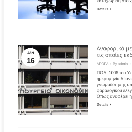
καταχώριση στοιχ
Details
Αναφορικά με 
JAN
τις οποίες εκ
16
ΆΡΘΡΑ
By
admin
ΠΟΛ. 1006 του Υπ
ημερομηνία 5 Ιαν
γνωμοδότησης υπ’
φορολογικού ελέγχ
Όπως αναφέρει η 
Details