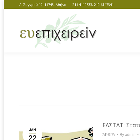
Λ. Συγγρού 19, 11743, Αθήνα
211 4110533, 210 6147341
You are here:
ΕΛΣΤΑΤ: Στατ
JAN
ΆΡΘΡΑ
By
admin
22