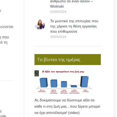
άνθρωπο σε έναν άλλον –
Wolinski
ν
03/06/2024
Το μυστικό της επιτυχίας που
της χάρισε τη θέση εργασίας
ινώνεται
που επιθυμούσε
η που
30/05/2024
ά τη
Το βίντεο της ημέρας
Ας δοκιμάσουμε να δώσουμε αξία σε
κάθε τι στη ζωή μας...που ξέρετε μπορεί
α
να έχει αποτέλεσμα! (video)
Κάθε