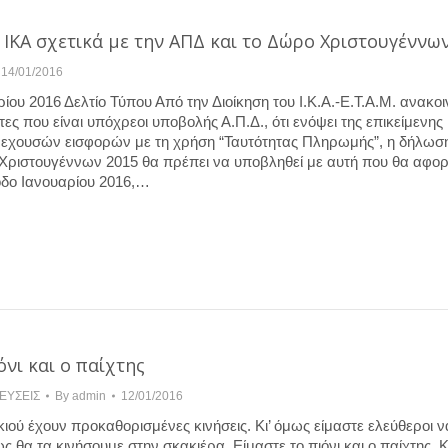
 ΙΚΑ σχετικά με την ΑΠΔ και το Δώρο Χριστουγέννω
14/01/2016
ίου 2016 Δελτίο Τύπου Από την Διοίκηση του Ι.Κ.Α.-Ε.Τ.Α.Μ. ανακο
ες που είναι υπόχρεοι υποβολής Α.Π.Δ., ότι ενόψει της επικείμενης
εχουσών εισφορών με τη χρήση “Ταυτότητας Πληρωμής”, η δήλωσ
ριστουγέννων 2015 θα πρέπει να υποβληθεί με αυτή που θα αφορ
οδο Ιανουαρίου 2016,…
όνι και ο παίχτης
ΕΥΣΕΙΣ
By
admin
12/01/2016
κιού έχουν προκαθορισμένες κινήσεις. Κι’ όμως είμαστε ελεύθεροι ν
θα τα κινήσουμε στην σκακιέρα. Είμαστε το πιόνι και ο παίχτης. 