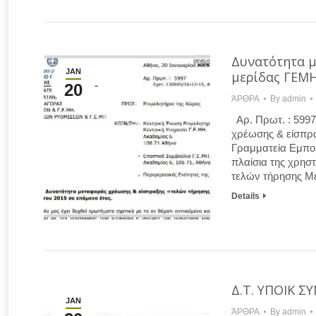
Δυνατότητα μ
JAN
μερίδας ΓΕΜΗ
20
ΆΡΘΡΑ
By
admin
Αρ. Πρωτ. : 5997
χρέωσης & είσπρα
Γραμματεία Εμπορ
πλαίσια της χρησ
τελών τήρησης Με
Details
Δ.Τ. ΥΠΟΙΚ 
JAN
ΆΡΘΡΑ
By
admin