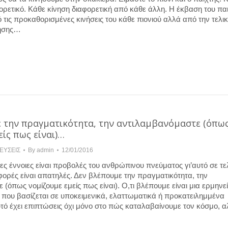
ορετικό. Κάθε κίνηση διαφορετική από κάθε άλλη. Η έκβαση του παι
 τις προκαθορισμένες κινήσεις του κάθε πιονιού αλλά από την τελι
νησης…
 την πραγματικότητα, την αντιλαμβανόμαστε (όπω
ίς πως είναι)…
ΕΥΣΕΙΣ
By
admin
12/01/2016
ς έννοιες είναι προβολές του ανθρώπινου πνεύματος γι’αυτό σε τε
ορές είναι απατηλές. Δεν βλέπουμε την πραγματικότητα, την
(όπως νομίζουμε εμείς πως είναι). Ο,τι βλέπουμε είναι μια ερμηνεί
 που βασίζεται σε υποκειμενικά, ελαττωματικά ή προκατειλημμένα
τό έχει επιπτώσεις όχι μόνο στο πώς καταλαβαίνουμε τον κόσμο, α