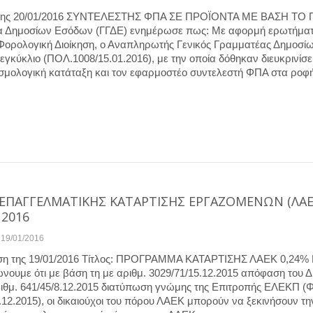
ης 20/01/2016 ΣΥΝΤΕΛΕΣΤΗΣ ΦΠΑ ΣΕ ΠΡΟΪΟΝΤΑ ΜΕ ΒΑΣΗ ΤΟ 
ία Δημοσίων Εσόδων (ΓΓΔΕ) ενημέρωσε πως: Με αφορμή ερωτήμα
Φορολογική Διοίκηση, ο Αναπληρωτής Γενικός Γραμματέας Δημοσί
γκύκλιο (ΠΟΛ.1008/15.01.2016), με την οποία δόθηκαν διευκρινίσε
ασμολογική κατάταξη και τον εφαρμοστέο συντελεστή ΦΠΑ στα ροφ
ΠΑΓΓΕΛΜΑΤΙΚΗΣ ΚΑΤΑΡΤΙΣΗΣ ΕΡΓΑΖΟΜΕΝΩΝ (ΛΑ
 2016
19/01/2016
η της 19/01/2016 Τίτλος: ΠΡΟΓΡΑΜΜΑ ΚΑΤΑΡΤΙΣΗΣ ΛΑΕΚ 0,24%
νουμε ότι με βάση τη με αριθμ. 3029/71/15.12.2015 απόφαση του Δ.
ιθμ. 641/45/8.12.2015 διατύπωση γνώμης της Επιτροπής ΕΛΕΚΠ (
.12.2015), οι δικαιούχοι του πόρου ΛΑΕΚ μπορούν να ξεκινήσουν τη