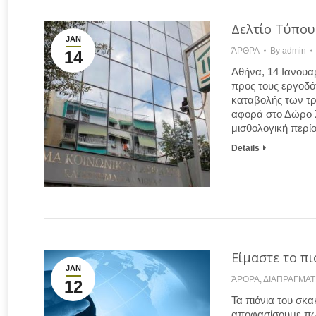
Δελτίο Τύπου
JAN
ΆΡΘΡΑ
By
admin
14
Αθήνα, 14 Ιανουαρ
προς τους εργοδότ
καταβολής των τρ
αφορά στο Δώρο Χ
μισθολογική περί
Details
Είμαστε το πι
JAN
ΆΡΘΡΑ
,
ΔΙΑΠΡΑΓΜΑΤ
12
Τα πιόνια του σκα
αποφασίσουμε πως 