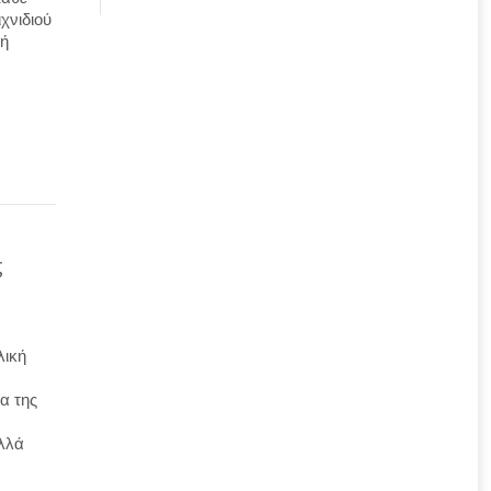
χνιδιού
κή
ς
λική
α της
λλά