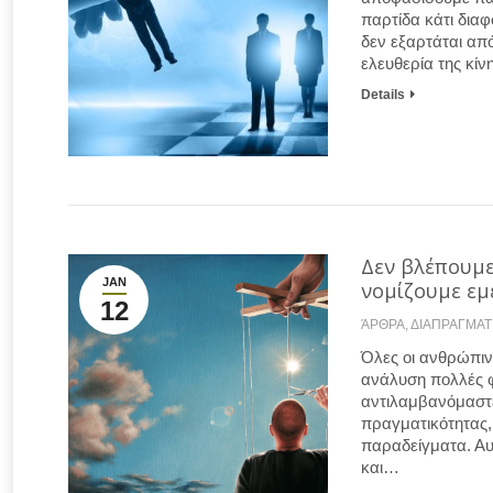
παρτίδα κάτι διαφ
δεν εξαρτάται από
ελευθερία της κί
Details
Δεν βλέπουμε
JAN
νομίζουμε εμε
12
ΆΡΘΡΑ
,
ΔΙΑΠΡΑΓΜΑΤ
Όλες οι ανθρώπινε
ανάλυση πολλές φ
αντιλαμβανόμαστε 
πραγματικότητας,
παραδείγματα. Αυ
και…