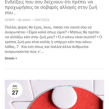
Ενδείξεις που σου δείχνουν ότι πρέπει να
προχωρήσεις σε σοβαρές αλλαγές στην ζωή
σου…
ΆΡΘΡΑ
By
admin
29/07/2016
Πολλές φορές θα έχεις, ίσως, πιάσει τον εαυτό σου να
αναρωτιέται: • Είμαι καλά όπως είμαι? • Μήπως θα πρέπει
να αλλάξω κάτι στην ζωή μου? • Ό,τι κάνω είναι σωστό? • Ο
τρόπος ζωή μου είναι καλός ή υπάρχει κάτι που κάνω
λάθος..? Και εσύ όπως και πολλοί άλλοι άνθρωποι
αναρωτιούνται πώς ν’…
Details
JUL
27