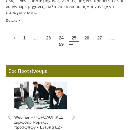
πως… δεν είμαστε μηχανές. Σκοπός μας δεν πρέπει να είναι
να γίνουμε μηχανές, αλλά να κάνουμε τις «μηχανές» να
παράγουν κάτι…
Details
1
…
23
24
25
26
27
…
59
Σας Προτείνουμε
Webinar – ΦΟΡΟΛΟΓΙΚΕΣ
Δηλώσεις - Συμπλήρωση
εντύπων Ε1 - Ε2 - Ε3 και