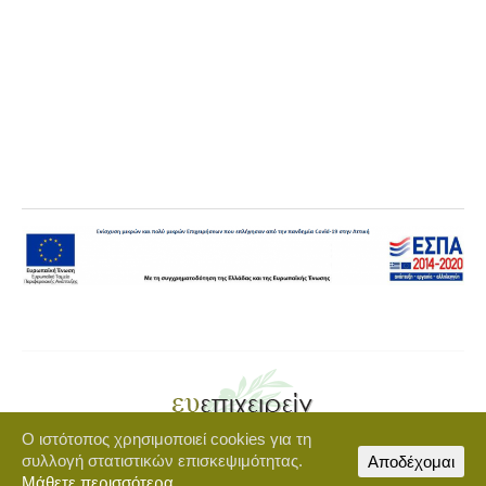
Ο ιστότοπος χρησιμοποιεί cookies για τη
Copyright © 2021 euepixeirein.gr | Developed by BigWebTheory
συλλογή στατιστικών επισκεψιμότητας.
Αποδέχομαι
footer-menu
Μάθετε περισσότερα.