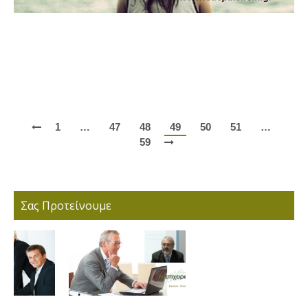
1
…
47
48
49
50
51
…
59
Σας Προτείνουμε