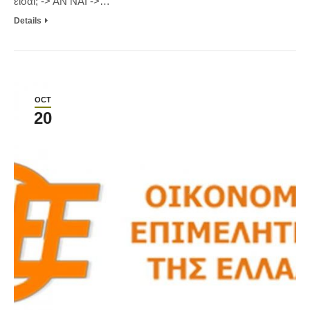
είσαι; -> ΑΝ ΝΑΙ ->…
Details
OCT
20